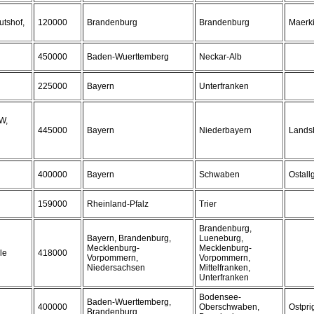
utshof,
120000
Brandenburg
Brandenburg
Maerk
450000
Baden-Wuerttemberg
Neckar-Alb
225000
Bayern
Unterfranken
W,
445000
Bayern
Niederbayern
Lands
400000
Bayern
Schwaben
Ostall
159000
Rheinland-Pfalz
Trier
Brandenburg,
Bayern, Brandenburg,
Lueneburg,
Mecklenburg-
Mecklenburg-
le
418000
Vorpommern,
Vorpommern,
Niedersachsen
Mittelfranken,
Unterfranken
Bodensee-
Baden-Wuerttemberg,
400000
Oberschwaben,
Ostpri
Brandenburg