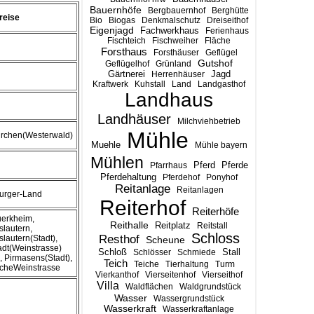
Bauernhöfe
Bergbauernhof
Berghütte
reise
Bio
Biogas
Denkmalschutz
Dreiseithof
Eigenjagd
Fachwerkhaus
Ferienhaus
Fischteich
Fischweiher
Fläche
Forsthaus
Forsthäuser
Geflügel
Gutshof
Geflügelhof
Grünland
Gärtnerei
Jagd
Herrenhäuser
Kraftwerk
Kuhstall
Land
Landgasthof
Landhaus
Landhäuser
Milchviehbetrieb
Mühle
irchen(Westerwald)
Muehle
Mühle bayern
Mühlen
n
Pferd
Pferde
Pfarrhaus
Pferdehaltung
Pferdehof
Ponyhof
Reitanlage
Reitanlagen
urger-Land
Reiterhof
Reiterhöfe
erkheim,
Reithalle
Reitplatz
Reitstall
slautern,
Schloss
Resthof
slautern(Stadt),
Scheune
dt(Weinstrasse)
Stall
Schloß
Schlösser
Schmiede
), Pirmasens(Stadt),
Teich
Teiche
Tierhaltung
Turm
icheWeinstrasse
Vierkanthof
Vierseitenhof
Vierseithof
Villa
Waldflächen
Waldgrundstück
Wasser
Wassergrundstück
Wasserkraft
Wasserkraftanlage