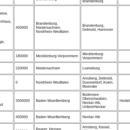
Brandenburg
alow,
enhaus,
Brandenburg,
Brandenburg,
450000
Niedersachsen,
Detmold, Hannover
Nordrhein-Westfalen
ge,
Mecklenburg-
180000
Mecklenburg-Vorpommern
Vorpommern
220000
Niedersachsen
Lueneburg
Arnsberg, Detmold,
0
Nordrhein-Westfalen
Duesseldorf, Koeln,
Muenster
Bodensee-
Oberschwaben,
,
3500000
Baden-Wuerttemberg
Heidel
Neckar-Alb,
of
UntererNeckar
450000
Baden-Wuerttemberg
Neckar-Alb
Arnsberg, Kassel,
Bayern, Hessen,