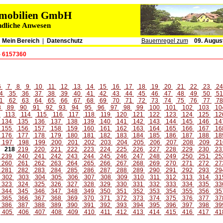
immobilien GmbH
ndliche Anwesen
|
Mein Bereich
|
Datenschutz
Bauernregel zum
09. Augus
- 6157360
6
7
8
9
10
11
12
13
14
15
16
17
18
19
20
21
22
23
2
4
35
36
37
38
39
40
41
42
43
44
45
46
47
48
49
50
5
1
62
63
64
65
66
67
68
69
70
71
72
73
74
75
76
77
7
8
89
90
91
92
93
94
95
96
97
98
99
100
101
102
103
10
2
113
114
115
116
117
118
119
120
121
122
123
124
125
12
134
135
136
137
138
139
140
141
142
143
144
145
146
14
155
156
157
158
159
160
161
162
163
164
165
166
167
16
176
177
178
179
180
181
182
183
184
185
186
187
188
18
197
198
199
200
201
202
203
204
205
206
207
208
209
21
218
219
220
221
222
223
224
225
226
227
228
229
230
23
239
240
241
242
243
244
245
246
247
248
249
250
251
25
260
261
262
263
264
265
266
267
268
269
270
271
272
27
281
282
283
284
285
286
287
288
289
290
291
292
293
29
302
303
304
305
306
307
308
309
310
311
312
313
314
31
323
324
325
326
327
328
329
330
331
332
333
334
335
33
344
345
346
347
348
349
350
351
352
353
354
355
356
35
365
366
367
368
369
370
371
372
373
374
375
376
377
37
386
387
388
389
390
391
392
393
394
395
396
397
398
39
405
406
407
408
409
410
411
412
413
414
415
416
417
41