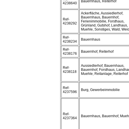
Bauernhaus, Reiterhof
4238640
Ackerfläche, Aussiedlerhof,
Bauernhaus, Bauernhof,
Ref-
Ferienimmobilie, Forsthaus,
4238292
Grünland, Gutshof, Landhaus,
Muehle, Sonstiges, Wald, Wei
Ref-
Bauernhaus
4238234
Ref-
Bauernhof, Reiterhof
4238176
Aussiedlerhof, Bauernhaus,
Ref-
Bauernhof, Forsthaus, Landha
4238118
Muehle, Reitanlage, Reiterhof
Ref-
Burg, Gewerbeimmobilie
4237596
Ref-
Bauernhaus, Bauernhof, Mueh
4237364