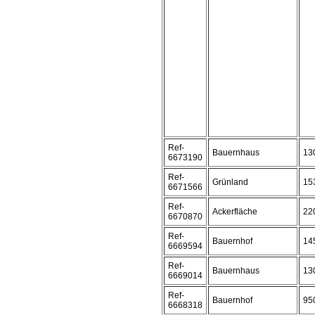
Ref-
Bauernhaus
13
6673190
Ref-
Grünland
15
6671566
Ref-
Ackerfläche
22
6670870
Ref-
Bauernhof
14
6669594
Ref-
Bauernhaus
13
6669014
Ref-
Bauernhof
95
6668318