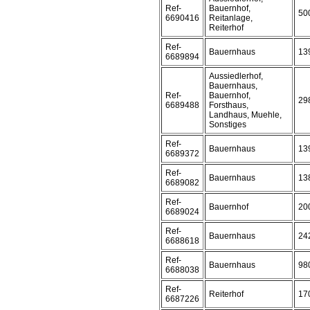
Ref-
Bauernhof,
50
6690416
Reitanlage,
Reiterhof
Ref-
Bauernhaus
13
6689894
Aussiedlerhof,
Bauernhaus,
Ref-
Bauernhof,
29
6689488
Forsthaus,
Landhaus, Muehle,
Sonstiges
Ref-
Bauernhaus
13
6689372
Ref-
Bauernhaus
13
6689082
Ref-
Bauernhof
20
6689024
Ref-
Bauernhaus
24
6688618
Ref-
Bauernhaus
98
6688038
Ref-
Reiterhof
17
6687226