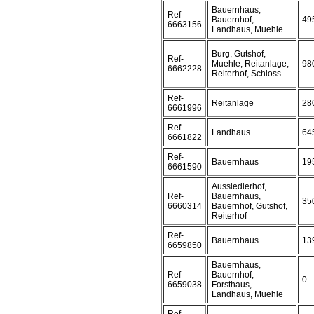
Bauernhaus,
Ref-
Bauernhof,
49
6663156
Landhaus, Muehle
Burg, Gutshof,
Ref-
Muehle, Reitanlage,
98
6662228
Reiterhof, Schloss
Ref-
Reitanlage
28
6661996
Ref-
Landhaus
64
6661822
Ref-
Bauernhaus
19
6661590
Aussiedlerhof,
Ref-
Bauernhaus,
35
6660314
Bauernhof, Gutshof,
Reiterhof
Ref-
Bauernhaus
13
6659850
Bauernhaus,
Ref-
Bauernhof,
0
6659038
Forsthaus,
Landhaus, Muehle