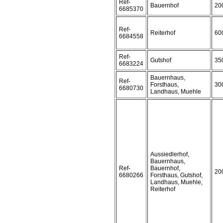
Ref-
Bauernhof
20
6685370
Ref-
Reiterhof
60
6684558
Ref-
Gutshof
35
6683224
Bauernhaus,
Ref-
Forsthaus,
30
6680730
Landhaus, Muehle
Aussiedlerhof,
Bauernhaus,
Ref-
Bauernhof,
20
6680266
Forsthaus, Gutshof,
Landhaus, Muehle,
Reiterhof