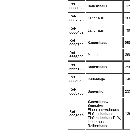
Ref-
Bauernhaus
13
6668086
Ref-
Landhaus
26
6667390
Ref-
Landhaus
79
6666462
Ref-
Bauernhaus
89
6665766
Ref-
Muehle
38
6665302
Ref-
Bauernhaus
29
6665128
Ref-
Reitanlage
14
6664548
Ref-
Bauernhof
23
6663736
Bauernhaus,
Bungalow,
Eigentumswohnung,
Ref-
Einfamilienhaus,
13
6663620
EinfamilienhausELW,
Landhaus,
Reihenhaus