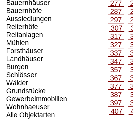
Bauernhäuser
277
Bauernhöfe
287
Aussiedlungen
297
Reiterhöfe
307
Reitanlagen
317
Mühlen
327
Forsthäuser
337
Landhäuser
347
Burgen
357
Schlösser
367
Wälder
377
Grundstücke
387
Gewerbeimmobilien
397
Wohnhaeuser
407
Alle Objektarten