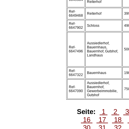
Reiterhof
Ref-
Reiterhof
39
6649468
Ref-
Schloss
49
6647902
Aussiedlerhof,
Ref-
Bauernhaus,
50
6647496
Bauernhof, Gutshof,
Landhaus
Ref-
Bauernhaus
19
6647322
Aussiedlerhof,
Ref-
Bauernhof,
75
6647090
Gewerbeimmobilie,
Gutshof
Seite:
1
2
16
17
18
30
31
32