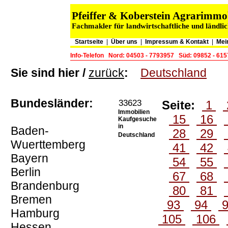
Pfeiffer & Koberstein Agrarimm
Fachmakler für landwirtschaftliche und ländli
Startseite
|
Über uns
|
Impressum & Kontakt
|
Mei
Info-Telefon
Nord: 04503 - 7793957
Süd: 09852 - 61
Sie sind hier /
zurück
:
Deutschland
Bundesländer:
33623
Seite:
1
Immobilien
15
16
Kaufgesuche
in
Baden-
28
29
Deutschland
Wuerttemberg
41
42
Bayern
54
55
Berlin
67
68
Brandenburg
80
81
Bremen
93
94
Hamburg
105
106
Hessen