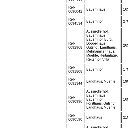
Ref-
Bauernhaus
16
6696042
Ref-
Bauernhof
27
6694534
Aussiedlerhof,
Bauernhaus,
Bauernhof, Burg,
Ref-
Doppelhaus,
26
6692968
Gutshof, Landhaus,
Mehrfamilienhaus,
Muehle, Reitanlage,
Reiterhof, Villa
Ref-
Bauernhof
17
6691808
Ref-
Landhaus, Muehle
19
6691344
Aussiedlerhof,
Bauernhaus,
Ref-
Bauernhof,
16
6690996
Forsthaus, Gutshof,
Landhaus, Muehle
Ref-
Landhaus
21
6690590
Aussiedlerhof,