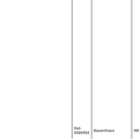
Ref-
Bauernhaus
98
6686994