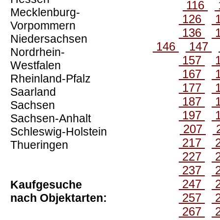
116
Mecklenburg-
126
Vorpommern
136
Niedersachsen
146
147
Nordrhein-
157
Westfalen
167
Rheinland-Pfalz
177
Saarland
187
Sachsen
197
Sachsen-Anhalt
207
Schleswig-Holstein
217
Thueringen
227
237
247
Kaufgesuche
257
nach Objektarten:
267