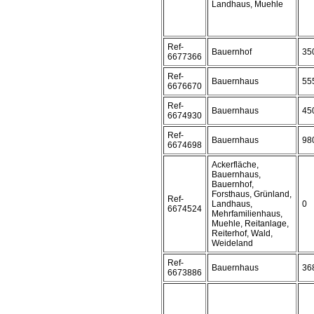
Landhaus, Muehle
Ref-
Bauernhof
35
6677366
Ref-
Bauernhaus
55
6676670
Ref-
Bauernhaus
45
6674930
Ref-
Bauernhaus
98
6674698
Ackerfläche,
Bauernhaus,
Bauernhof,
Forsthaus, Grünland,
Ref-
Landhaus,
0
6674524
Mehrfamilienhaus,
Muehle, Reitanlage,
Reiterhof, Wald,
Weideland
Ref-
Bauernhaus
36
6673886