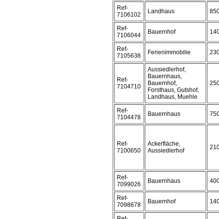
Ref-
Landhaus
85
7106102
Ref-
Bauernhof
14
7106044
Ref-
Ferienimmobilie
23
7105638
Aussiedlerhof,
Bauernhaus,
Ref-
Bauernhof,
25
7104710
Forsthaus, Gutshof,
Landhaus, Muehle
Ref-
Bauernhaus
75
7104478
Ref-
Ackerfläche,
21
7100650
Aussiedlerhof
Ref-
Bauernhaus
40
7099026
Ref-
Bauernhof
14
7098678
Ref-