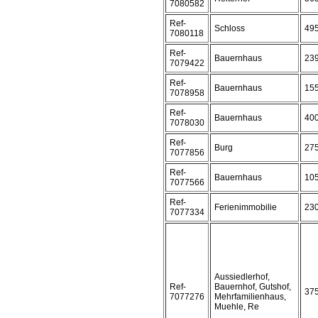
7080582
Ref-
Schloss
49
7080118
Ref-
Bauernhaus
23
7079422
Ref-
Bauernhaus
15
7078958
Ref-
Bauernhaus
40
7078030
Ref-
Burg
27
7077856
Ref-
Bauernhaus
10
7077566
Ref-
Ferienimmobilie
23
7077334
Aussiedlerhof,
Ref-
Bauernhof, Gutshof,
37
7077276
Mehrfamilienhaus,
Muehle, Re