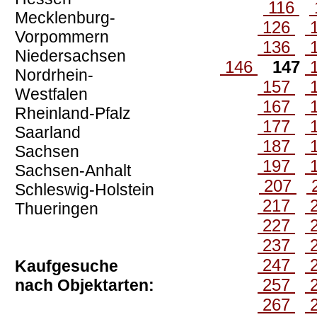
116
Mecklenburg-
126
Vorpommern
136
Niedersachsen
146
147
Nordrhein-
157
Westfalen
167
Rheinland-Pfalz
177
Saarland
187
Sachsen
197
Sachsen-Anhalt
207
Schleswig-Holstein
217
Thueringen
227
237
247
Kaufgesuche
257
nach Objektarten:
267