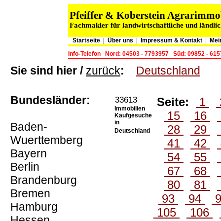
Pfeiffer & Koberstein Agrarimm
Fachmakler für landwirtschaftliche und ländli
Startseite
|
Über uns
|
Impressum & Kontakt
|
Mei
Info-Telefon
Nord: 04503 - 7793957
Süd: 09852 - 61
Sie sind hier /
zurück
:
Deutschland
Bundesländer:
33613
Seite:
1
Immobilien
15
16
Kaufgesuche
in
Baden-
28
29
Deutschland
Wuerttemberg
41
42
Bayern
54
55
Berlin
67
68
Brandenburg
80
81
Bremen
93
94
Hamburg
105
106
Hessen