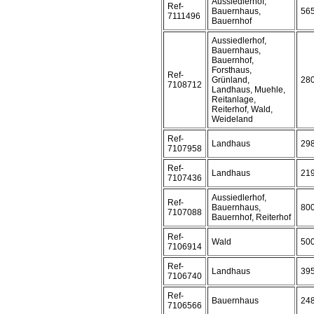
Aussiedlerhof,
Ref-
Bauernhaus,
56
7111496
Bauernhof
Aussiedlerhof,
Bauernhaus,
Bauernhof,
Forsthaus,
Ref-
Grünland,
28
7108712
Landhaus, Muehle,
Reitanlage,
Reiterhof, Wald,
Weideland
Ref-
Landhaus
29
7107958
Ref-
Landhaus
21
7107436
Aussiedlerhof,
Ref-
Bauernhaus,
80
7107088
Bauernhof, Reiterhof
Ref-
Wald
50
7106914
Ref-
Landhaus
39
7106740
Ref-
Bauernhaus
24
7106566