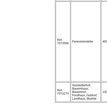
Ref-
Ferienimmobilie
40
7073506
Aussiedlerhof,
Bauernhaus,
Ref-
Bauernhof,
13
7073274
Forsthaus, Gutshof,
Landhaus, Muehle