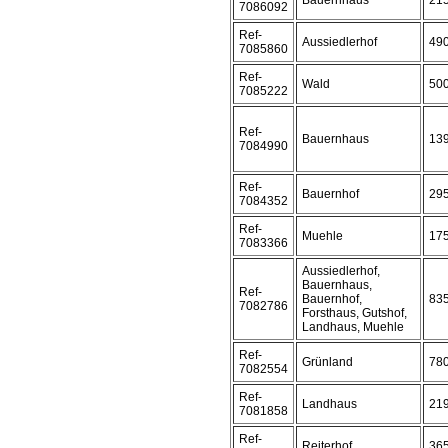
Bauernhaus
21
7086092
Ref-
Aussiedlerhof
49
7085860
Ref-
Wald
50
7085222
Ref-
Bauernhaus
13
7084990
Ref-
Bauernhof
29
7084352
Ref-
Muehle
17
7083366
Aussiedlerhof,
Bauernhaus,
Ref-
Bauernhof,
83
7082786
Forsthaus, Gutshof,
Landhaus, Muehle
Ref-
Grünland
78
7082554
Ref-
Landhaus
21
7081858
Ref-
Reiterhof
36