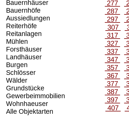
Bauernhäuser
277
Bauernhöfe
287
Aussiedlungen
297
Reiterhöfe
307
Reitanlagen
317
Mühlen
327
Forsthäuser
337
Landhäuser
347
Burgen
357
Schlösser
367
Wälder
377
Grundstücke
387
Gewerbeimmobilien
397
Wohnhaeuser
407
Alle Objektarten