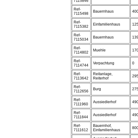
7115846
Ref-
Bauernhaus
40
7115498
Ref-
Einfamilienhaus
12
7115382
Ref-
Bauernhaus
13
7115034
Ref-
Muehle
17
7114802
Ref-
Verpachtung
0
7114744
Ref-
Reitanlage,
29
7113642
Reiterhof
Ref-
Burg
27
7112656
Ref-
Aussiedlerhof
49
7111960
Ref-
Aussiedlerhof
49
7111844
Ref-
Bauernhof,
80
7111612
Einfamilienhaus