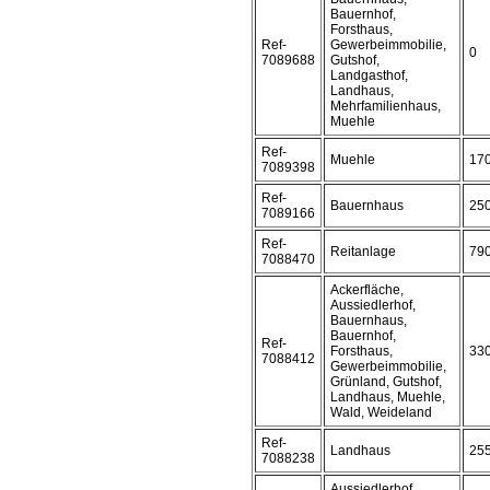
Bauernhof,
Forsthaus,
Ref-
Gewerbeimmobilie,
0
7089688
Gutshof,
Landgasthof,
Landhaus,
Mehrfamilienhaus,
Muehle
Ref-
Muehle
17
7089398
Ref-
Bauernhaus
25
7089166
Ref-
Reitanlage
79
7088470
Ackerfläche,
Aussiedlerhof,
Bauernhaus,
Bauernhof,
Ref-
Forsthaus,
33
7088412
Gewerbeimmobilie,
Grünland, Gutshof,
Landhaus, Muehle,
Wald, Weideland
Ref-
Landhaus
25
7088238
Aussiedlerhof,