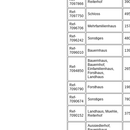
Reiterhof
39
7097866
Ref-
Schloss
49
7097750
Ref-
Mehrfamilienhaus
15
7096706
Ref-
Sonstiges
48
7096242
Ref-
Bauernhaus
13
7096010
Bauernhaus,
Bauernhof,
Ref-
Einfamilienhaus,
26
7094850
Forsthaus,
Landhaus
Ref-
Forsthaus
19
7090790
Ref-
Sonstiges
78
7090674
Ref-
Landhaus, Muehle,
37
7090152
Reiterhof
Aussiedlerhof,
Bauernhaus,