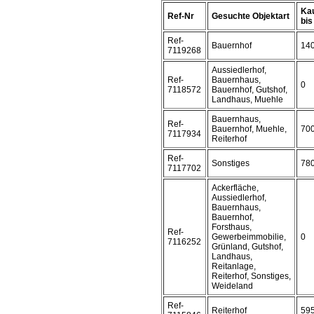
Kau
Ref-Nr
Gesuchte Objektart
bis 
Ref-
Bauernhof
14
7119268
Aussiedlerhof,
Ref-
Bauernhaus,
0
7118572
Bauernhof, Gutshof,
Landhaus, Muehle
Bauernhaus,
Ref-
Bauernhof, Muehle,
70
7117934
Reiterhof
Ref-
Sonstiges
78
7117702
Ackerfläche,
Aussiedlerhof,
Bauernhaus,
Bauernhof,
Forsthaus,
Ref-
Gewerbeimmobilie,
0
7116252
Grünland, Gutshof,
Landhaus,
Reitanlage,
Reiterhof, Sonstiges,
Weideland
Ref-
Reiterhof
59