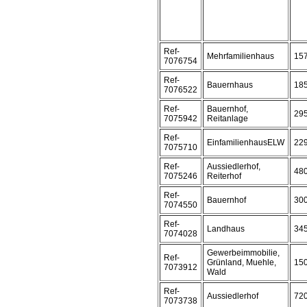
Ref-
Mehrfamilienhaus
15
7076754
Ref-
Bauernhaus
18
7076522
Ref-
Bauernhof,
29
7075942
Reitanlage
Ref-
EinfamilienhausELW
22
7075710
Ref-
Aussiedlerhof,
48
7075246
Reiterhof
Ref-
Bauernhof
30
7074550
Ref-
Landhaus
34
7074028
Gewerbeimmobilie,
Ref-
Grünland, Muehle,
15
7073912
Wald
Ref-
Aussiedlerhof
72
7073738