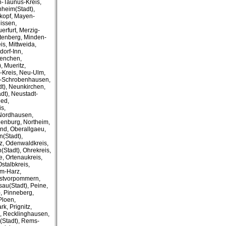
n-Taunus-Kreis,
heim(Stadt),
kopf, Mayen-
issen,
rfurt, Merzig-
tenberg, Minden-
is, Mittweida,
orf-Inn,
uenchen,
, Mueritz,
-Kreis, Neu-Ulm,
g-Schrobenhausen,
t), Neunkirchen,
dt), Neustadt-
ied,
s,
 Nordhausen,
enburg, Northeim,
nd, Oberallgaeu,
(Stadt),
z, Odenwaldkreis,
(Stadt), Ohrekreis,
, Ortenaukreis,
stalbkreis,
am-Harz,
 Ostvorpommern,
au(Stadt), Peine,
), Pinneberg,
Ploen,
k, Prignitz,
, Recklinghausen,
Stadt), Rems-