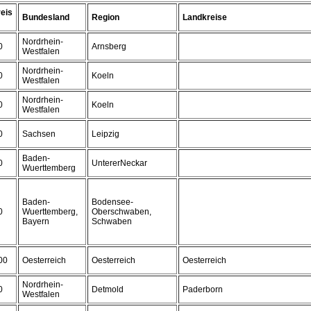
eis
Bundesland
Region
Landkreise
Nordrhein-
0
Arnsberg
Westfalen
Nordrhein-
0
Koeln
Westfalen
Nordrhein-
0
Koeln
Westfalen
0
Sachsen
Leipzig
Baden-
0
UntererNeckar
Wuerttemberg
Baden-
Bodensee-
0
Wuerttemberg,
Oberschwaben,
Bayern
Schwaben
00
Oesterreich
Oesterreich
Oesterreich
Nordrhein-
0
Detmold
Paderborn
Westfalen