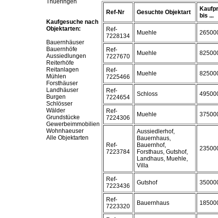
Thueringen
Kaufpr
Ref-Nr
Gesuchte Objektart
bis ...
Kaufgesuche nach
Objektarten:
Ref-
Muehle
26500
7228134
Bauernhäuser
Bauernhöfe
Ref-
Muehle
82500
Aussiedlungen
7227670
Reiterhöfe
Reitanlagen
Ref-
Muehle
82500
Mühlen
7225466
Forsthäuser
Landhäuser
Ref-
Schloss
49500
Burgen
7224654
Schlösser
Wälder
Ref-
Muehle
37500
Grundstücke
7224306
Gewerbeimmobilien
Wohnhaeuser
Aussiedlerhof,
Alle Objektarten
Bauernhaus,
Ref-
Bauernhof,
23500
7223784
Forsthaus, Gutshof,
Landhaus, Muehle,
Villa
Ref-
Gutshof
35000
7223436
Ref-
Bauernhaus
18500
7223320