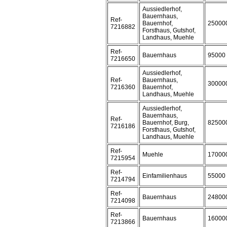
Aussiedlerhof,
Bauernhaus,
Ref-
Bauernhof,
25000
7216882
Forsthaus, Gutshof,
Landhaus, Muehle
Ref-
Bauernhaus
95000
7216650
Aussiedlerhof,
Ref-
Bauernhaus,
30000
7216360
Bauernhof,
Landhaus, Muehle
Aussiedlerhof,
Bauernhaus,
Ref-
Bauernhof, Burg,
82500
7216186
Forsthaus, Gutshof,
Landhaus, Muehle
Ref-
Muehle
17000
7215954
Ref-
Einfamilienhaus
55000
7214794
Ref-
Bauernhaus
24800
7214098
Ref-
Bauernhaus
16000
7213866