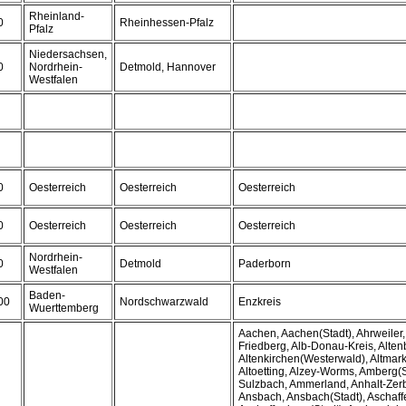
Rheinland-
0
Rheinhessen-Pfalz
Pfalz
Niedersachsen,
0
Nordrhein-
Detmold, Hannover
Westfalen
0
Oesterreich
Oesterreich
Oesterreich
0
Oesterreich
Oesterreich
Oesterreich
Nordrhein-
0
Detmold
Paderborn
Westfalen
Baden-
00
Nordschwarzwald
Enzkreis
Wuerttemberg
Aachen, Aachen(Stadt), Ahrweiler,
Friedberg, Alb-Donau-Kreis, Alte
Altenkirchen(Westerwald), Altmar
Altoetting, Alzey-Worms, Amberg(
Sulzbach, Ammerland, Anhalt-Zerb
Ansbach, Ansbach(Stadt), Aschaff