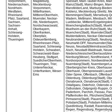
Vorpommern,
Magdeburg,
Spessart, Main-Tauber-Kreis, Mai
Niedersachsen,
Mecklenburg-
Mainz(Stadt), Mainz-Bingen, Mann
Nordrhein-
Vorpommern,
MansfelderLand, Marburg-Bieden
Westfalen,
Mittelfranken,
Koblenz, Mecklenburg-Strelitz, Me
Rheinland-
MittlererOberrhein,
Memmingen(Stadt), Merseburg-Que
Pfalz, Saarland,
Muenster, Neckar-
Wadern, Mettmann, Miesbach, Mil
Sachsen,
Alb, Niederbayern,
Luebbecke, MittlererErzgebirgskre
Sachsen-
Nordschwarzwald,
Moenchengladbach(Stadt), Muehld
Anhalt,
Oberbayern,
Muelheim-an-der-Ruhr(Stadt), M
Schleswig-
Oberfranken,
Muenchen(Stadt), Muenster(Stadt)
Holstein,
Oberpfalz,
Muldentalkreis, Neckar-Odenwald
Thueringen
Ostwuerttemberg,
Neubrandenburg(Stadt), Neubur
Rheinhessen-Pfalz,
Neumarkt-OPF, Neumuenster(Stad
Saarland, Schleswig-
Neuss, Neustadt(Weinstrasse)(Sta
Holstein, Schwaben,
Aisch, Neustadt-Waldnaab, Neuw
Schwarzwald-Baar-
NiederschlesischerOberlausitzkrei
Heuberg, Stuttgart,
Nienburg(Weser), Nordfriesland,
SuedlicherOberrhein,
Nordvorpommern, Nordwestmeckl
Thueringen, Trier,
Nuernberg(Stadt), NuernbergerLa
UntererNeckar,
Oberbergischer-Kreis, Oberhausen
Unterfranken, Weser-
Oberhavel, Oberspreewald-Lausit
Ems
Oder-Spree, Offenbach, Offenbach
Oldenburg, Oldenburg(Stadt), Olpe
Osnabrueck, Osnabrueck(Stadt), O
Ostallgaeu, Osterholz, Osterode-
Ostholstein, Ostprignitz-Ruppin,
Paderborn, Parchim, Passau, Pass
Pfaffenhofen-Ilm, Pforzheim(Stadt
Pirmasens(Stadt), Plauen(Stadt), 
Potsdam(Stadt), Potsdam-Mittelmar
Quedlinburg, Rastatt, Ravensburg
Regen, Regensburg, Regensburg(