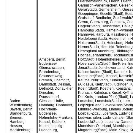
Fuerstenfeldbruck, Fuerth, Fuerth(
Garmisch-Partenkirchen, Gelsenki
Gera(Stadt), Germersheim, Giesse
Goeppingen, Goerlitz(Stadt), Gosl
Grafschaft-Bentheim, Greifswald(St
Gerau, Guenzburg, Guestrow, Guet
Hagen(Stadt), Halberstadt, Halle(S
Hamburg(Stadt), Hameln-Pyrmont
Hannover, Harburg, Hassberge, H
Heidelberg(Stadt), Heidenheim, H
Heilbronn(Stadt), Heinsberg, Helm
Herne(Stadt), Hersfeld-Rotenburg
HerzogtumLauenburg, Hildburgha
Hochsauerlandkreis, Hochtaunuskr
Arnsberg, Berlin,
Hof(Stadt), Hohenlohekreis, Holz
Bodensee-
Hoyerswerda(Stadt), Ilm-Kreis, Ing
Oberschwaben,
Jena(Stadt), JerichowerLand, Kais
Brandenburg,
Kaiserslautern(Stadt), Kamenz, Ka
Braunschweig,
Karlsruhe(Stadt), Kassel, Kassel(S
Bremen, Chemnitz,
Kaufbeuren(Stadt), Kelheim, Kemp
Darmstadt, Dessau,
(Allgaeu), Kiel(Stadt), Kitzingen, 
Detmold, Donau-Iller,
Koeln(Stadt), Koethen, Konstanz, K
Dresden,
Kronach, Kulmbach, Kusel, Kyffha
Duesseldorf,
Dill-Kreis, Landau(Pfalz)(Stadt),
Baden-
Giessen, Halle,
Landshut, Landshut(Stadt), Leer, L
Wuerttemberg,
Hamburg, Hannover,
LeipzigerLand, Leverkusen(Stadt),
Bayern, Berlin,
Hochrhein-
Limburg-Weilburg, Lindau(Bodens
Brandenburg,
Bodensee,
Loebau-Zittau, Loerrach, Ludwigs
Bremen,
Hohenlohe-Franken,
Ludwigshafen, Ludwigshafen(Stadt
Hamburg,
Kassel, Koblenz,
Luebeck(Stadt), Luechow-Dannen
Hessen,
Koeln, Leipzig,
Maerkisch-Oderland, Maerkischer-
Mecklenburg-
Lueneburg,
Magdeburg(Stadt), Main-Kinzig-Kr