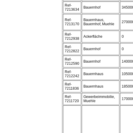
Ref-
Bauernhof
34500
7213634
Ref-
Bauernhaus,
27000
7213170
Bauernhof, Muehle
Ref-
Ackerfläche
0
7212938
Ref-
Bauernhof
0
7212822
Ref-
Bauernhof
14000
7212590
Ref-
Bauernhaus
10500
7212242
Ref-
Bauernhaus
18500
7211836
Ref-
Gewerbeimmobilie,
17000
7211720
Muehle