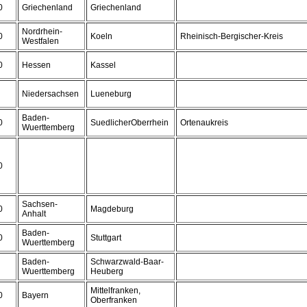
0
Griechenland
Griechenland
Nordrhein-
0
Koeln
Rheinisch-Bergischer-Kreis
Westfalen
0
Hessen
Kassel
Niedersachsen
Lueneburg
Baden-
0
SuedlicherOberrhein
Ortenaukreis
Wuerttemberg
0
Sachsen-
0
Magdeburg
Anhalt
Baden-
0
Stuttgart
Wuerttemberg
Baden-
Schwarzwald-Baar-
Wuerttemberg
Heuberg
Mittelfranken,
0
Bayern
Oberfranken