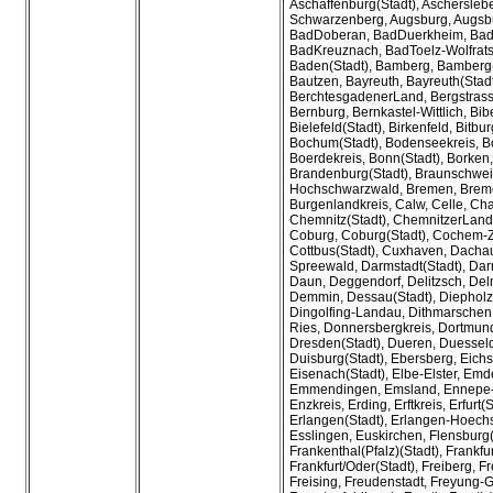
Aschaffenburg(Stadt), Ascherslebe
Schwarzenberg, Augsburg, Augsbur
BadDoberan, BadDuerkheim, Bad
BadKreuznach, BadToelz-Wolfrat
Baden(Stadt), Bamberg, Bamberg(
Bautzen, Bayreuth, Bayreuth(Stadt
BerchtesgadenerLand, Bergstrasse
Bernburg, Bernkastel-Wittlich, Bib
Bielefeld(Stadt), Birkenfeld, Bitbur
Bochum(Stadt), Bodenseekreis, B
Boerdekreis, Bonn(Stadt), Borken, 
Brandenburg(Stadt), Braunschweig
Hochschwarzwald, Bremen, Breme
Burgenlandkreis, Calw, Celle, Ch
Chemnitz(Stadt), ChemnitzerLand
Coburg, Coburg(Stadt), Cochem-Ze
Cottbus(Stadt), Cuxhaven, Dach
Spreewald, Darmstadt(Stadt), Dar
Daun, Deggendorf, Delitzsch, Del
Demmin, Dessau(Stadt), Diepholz
Dingolfing-Landau, Dithmarschen
Ries, Donnersbergkreis, Dortmund
Dresden(Stadt), Dueren, Duesseldo
Duisburg(Stadt), Ebersberg, Eichsf
Eisenach(Stadt), Elbe-Elster, Emd
Emmendingen, Emsland, Ennepe-
Enzkreis, Erding, Erftkreis, Erfurt(S
Erlangen(Stadt), Erlangen-Hoechs
Esslingen, Euskirchen, Flensburg(
Frankenthal(Pfalz)(Stadt), Frankfur
Frankfurt/Oder(Stadt), Freiberg, Fr
Freising, Freudenstadt, Freyung-G