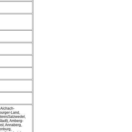
 Aichach-
nburger-Land,
kkreisSalzwedel,
Stadt), Amberg-
st, Annaberg,
enburg,