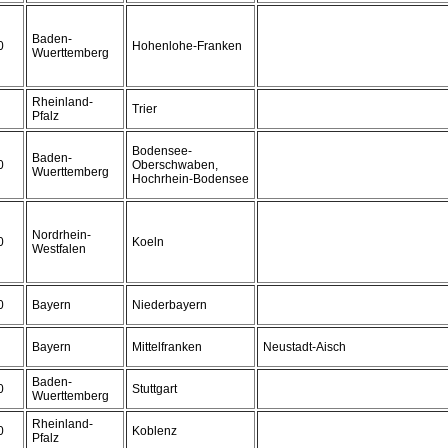
Baden-
0
Hohenlohe-Franken
Wuerttemberg
Rheinland-
Trier
Pfalz
Bodensee-
Baden-
0
Oberschwaben,
Wuerttemberg
Hochrhein-Bodensee
Nordrhein-
0
Koeln
Westfalen
0
Bayern
Niederbayern
Bayern
Mittelfranken
Neustadt-Aisch
Baden-
0
Stuttgart
Wuerttemberg
Rheinland-
0
Koblenz
Pfalz