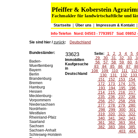
Pfeiffer & Koberstein Agrar
Fachmakler für landwirtschaftliche und lä
Startseite
|
Über uns
|
Impressum & Kontakt
Info-Telefon
Nord: 04503 - 7793957
Süd: 09852 
Sie sind hier /
zurück
:
Deutschland
Bundesländer:
33623
Seite:
1
2
3
4
5
29
30
31
32
33
3
Immobilien
Baden-
56
57
58
59
60
6
Kaufgesuche
Wuerttemberg
83
84
85
86
87
8
in
Bayern
108
109
110
111
11
Deutschland
Berlin
130
131
132
133
Brandenburg
151
152
153
154
Bremen
172
173
174
175
Hamburg
193
194
195
196
Hessen
214
215
216
217
Mecklenburg-
235
236
237
238
Vorpommern
256
257
258
259
Niedersachsen
277
278
279
280
Nordrhein-
298
299
300
301
Westfalen
319
320
321
322
Rheinland-Pfalz
340
341
342
343
Saarland
361
362
363
364
Sachsen
382
383
384
385
Sachsen-Anhalt
403
404
Schleswig-Holstein