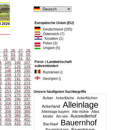
Europäische Union (EU)
t 2026
Deutschland (205)
Österreich (7)
Kroatien (1)
Polen (3)
Ungarn (5)
4
25
26
27
28
1
52
53
54
55
8
79
80
81
82
Forst- / Landwirtschaft
4
105
106
107
subventioniert
6
127
128
129
7
148
149
150
Rumänien ()
8
169
170
171
Georgien ()
9
190
191
192
0
211
212
213
1
232
233
234
2
253
254
255
Unsere häufigsten Suchbegriffe
3
274
275
276
Acker
Ackerfläche
Ackerflächen
4
295
296
297
Alleinlage
5
316
317
318
Ackerland
6
337
338
339
7
358
359
360
Alleinlage bayern
Alte mühle
Altes
8
379
380
381
Aussiedlerhof
kloster
Am see
9
400
401
402
Bauernhof
8
419
420
421
Bachlauf
Bauernhäuser
Bauernhof nrw