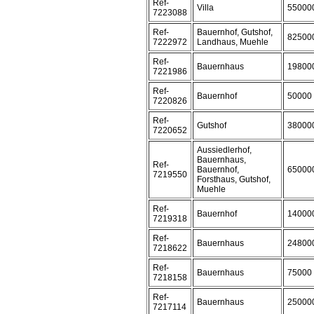
Ref-
Villa
55000
7223088
Ref-
Bauernhof, Gutshof,
82500
7222972
Landhaus, Muehle
Ref-
Bauernhaus
19800
7221986
Ref-
Bauernhof
50000
7220826
Ref-
Gutshof
38000
7220652
Aussiedlerhof,
Bauernhaus,
Ref-
Bauernhof,
65000
7219550
Forsthaus, Gutshof,
Muehle
Ref-
Bauernhof
14000
7219318
Ref-
Bauernhaus
24800
7218622
Ref-
Bauernhaus
75000
7218158
Ref-
Bauernhaus
25000
7217114