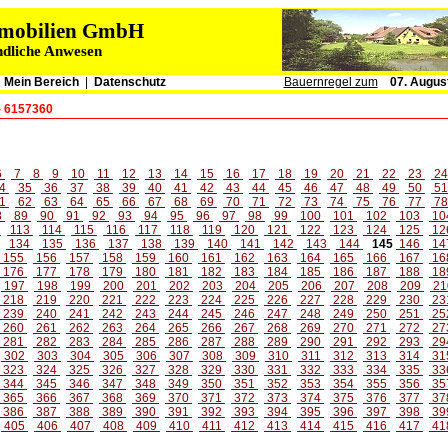
immobilien GmbH
ndliche Anwesen
|
Mein Bereich
|
Datenschutz
Bauernregel zum
07. Augus
- 6157360
6
7
8
9
10
11
12
13
14
15
16
17
18
19
20
21
22
23
2
4
35
36
37
38
39
40
41
42
43
44
45
46
47
48
49
50
5
1
62
63
64
65
66
67
68
69
70
71
72
73
74
75
76
77
7
8
89
90
91
92
93
94
95
96
97
98
99
100
101
102
103
10
2
113
114
115
116
117
118
119
120
121
122
123
124
125
12
134
135
136
137
138
139
140
141
142
143
144
145
146
14
155
156
157
158
159
160
161
162
163
164
165
166
167
16
176
177
178
179
180
181
182
183
184
185
186
187
188
18
197
198
199
200
201
202
203
204
205
206
207
208
209
21
218
219
220
221
222
223
224
225
226
227
228
229
230
23
239
240
241
242
243
244
245
246
247
248
249
250
251
25
260
261
262
263
264
265
266
267
268
269
270
271
272
27
281
282
283
284
285
286
287
288
289
290
291
292
293
29
302
303
304
305
306
307
308
309
310
311
312
313
314
31
323
324
325
326
327
328
329
330
331
332
333
334
335
33
344
345
346
347
348
349
350
351
352
353
354
355
356
35
365
366
367
368
369
370
371
372
373
374
375
376
377
37
386
387
388
389
390
391
392
393
394
395
396
397
398
39
405
406
407
408
409
410
411
412
413
414
415
416
417
41