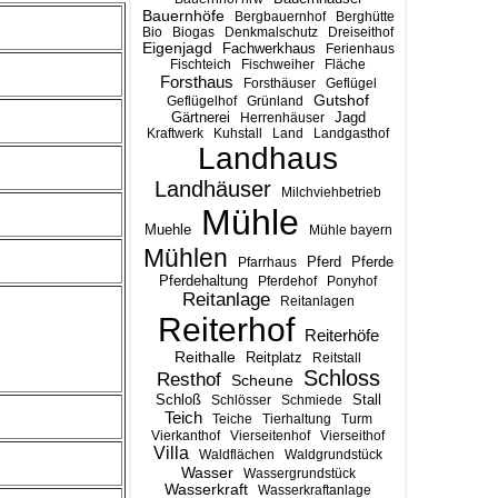
Bauernhöfe
Bergbauernhof
Berghütte
Bio
Biogas
Denkmalschutz
Dreiseithof
Eigenjagd
Fachwerkhaus
Ferienhaus
Fischteich
Fischweiher
Fläche
Forsthaus
Forsthäuser
Geflügel
Gutshof
Geflügelhof
Grünland
Gärtnerei
Jagd
Herrenhäuser
Kraftwerk
Kuhstall
Land
Landgasthof
Landhaus
Landhäuser
Milchviehbetrieb
Mühle
Muehle
Mühle bayern
Mühlen
Pferd
Pferde
Pfarrhaus
Pferdehaltung
Pferdehof
Ponyhof
Reitanlage
Reitanlagen
Reiterhof
Reiterhöfe
Reithalle
Reitplatz
Reitstall
Schloss
Resthof
Scheune
Stall
Schloß
Schlösser
Schmiede
Teich
Teiche
Tierhaltung
Turm
Vierkanthof
Vierseitenhof
Vierseithof
Villa
Waldflächen
Waldgrundstück
Wasser
Wassergrundstück
Wasserkraft
Wasserkraftanlage