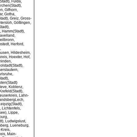
Stadt), Fulda,
rchen(Stadt),
n, Gifhorn,
ar, Gotha,
adt), Greiz, Gross-
ersloh, Göttingen,
tadt),
, Hamm(Stadt),
avelland,
eilbronn,
stedt, Herford,
,
usen, Hildesheim,
eis, Hoexter, Hof,
minden,
olstadt(Stadt),
erslautern,
rlsruhe,
tadt),
ten(Stadt)
Kleve, Koblenz,
refeld(Stadt),
euserkreis, Lahn-
 LandsbergLech,
eipzig(Stadt),
 Lichtenfels,
ee), Lippe,
burg,
), Ludwigslust,
berg, Lueneburg,
Kreis,
eis, Main-