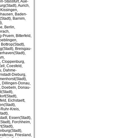
n-Stassfurt, Aue-
g(Stadt), Aurich,
Kissingen,
shausen, Baden-
Stadt), Barnim,
),
, Berlin,
erach,
g-Pruem, Bitterfeld,
oeblingen,
Bottrop(Stadt),
(Stadt), Breisgau-
rhaven(Stadt),
am,
, Cloppenburg,
ll, Coesfeld,
au, Dahme-
mstadt-Dieburg,
menhorst(Stadt),
, Dillingen-Donau,
, Doebeln, Donau-
(Stadt),
rf(Stadt),
eld, Eichstaett,
en(Stadt),
Ruhr-Kreis,
tadt),
tadt, Essen(Stadt),
Stadt), Forchheim,
t(Stadt),
eiburg(Stadt),
rafenau, Friesland,